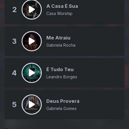
A Casa É Sua
2
Casa Worship
Me Atraiu
3
Gabriela Rocha
É Tudo Teu
4
Leandro Borges
Deus Proverá
5
Gabriela Gomes